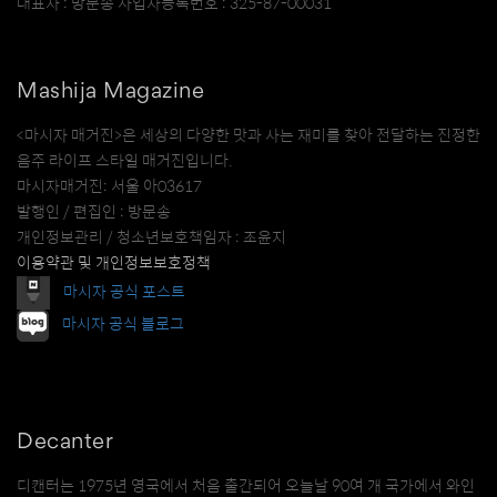
대표자 : 방문송 사업자등록번호 : 325-87-00031
Mashija Magazine
<마시자 매거진>은 세상의 다양한 맛과 사는 재미를 찾아 전달하는 진정한
음주 라이프 스타일 매거진입니다.
마시자매거진: 서울 아03617
발행인 / 편집인 : 방문송
개인정보관리 / 청소년보호책임자 : 조윤지
이용약관 및 개인정보보호정책
마시자 공식 포스트
마시자 공식 블로그
Decanter
디캔터는 1975년 영국에서 처음 출간되어 오늘날 90여 개 국가에서 와인