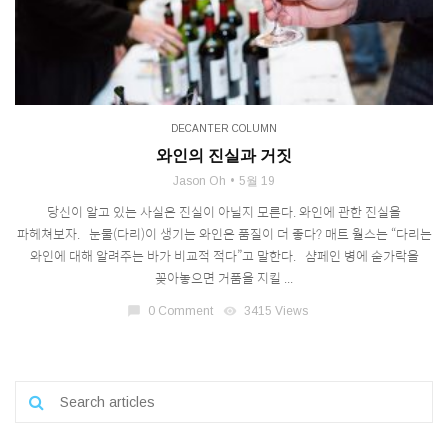
DECANTER COLUMN
와인의 진실과 거짓
Jason Oh
5월 19
당신이 알고 있는 사실은 진실이 아닐지 모른다. 와인에 관한 진실을
파헤쳐보자. 눈물(다리)이 생기는 와인은 품질이 더 좋다? 매트 월스는 “다리는
와인에 대해 알려주는 바가 비교적 적다”고 말한다. 샴페인 병에 숟가락을
꽂아놓으면 거품을 지킬 ...
chat_bubble
0 Comment
visibility
3415 Views