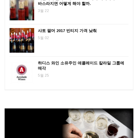
바스라지면 어떻게 해야 할까.
3월 22
샤토 팔머 2017 빈티지 가격 낮춰
5월 02
하디스 와인 소유주인 애콜레이드 칼라일 그룹에
매각
5월 25