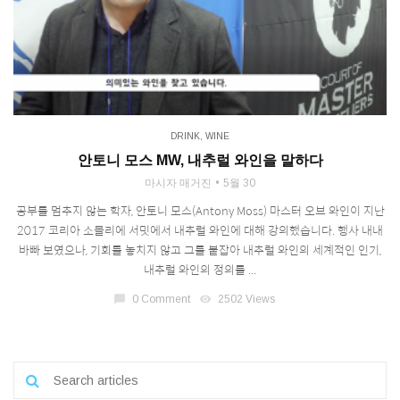
DRINK
,
WINE
안토니 모스 MW, 내추럴 와인을 말하다
마시자 매거진
5월 30
공부를 멈추지 않는 학자, 안토니 모스(Antony Moss) 마스터 오브 와인이 지난
2017 코리아 소믈리에 서밋에서 내추럴 와인에 대해 강의했습니다. 행사 내내
바빠 보였으나, 기회를 놓치지 않고 그를 붙잡아 내추럴 와인의 세계적인 인기,
내추럴 와인의 정의를 ...
chat_bubble
0 Comment
visibility
2502 Views