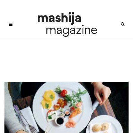
사진잘찍는법