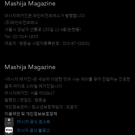
Mashija Magazine
마시자매거진은 와인비전프레스가 발행합니다.
(주)와인비전프레스
서울시 강남구 선릉로 135길 12 4층(논현동)
Tel. 02-514-1855
대표자 : 방문송 사업자등록번호 : 325-87-00031
Mashija Magazine
<마시자 매거진>은 세상의 다양한 맛과 사는 재미를 찾아 전달하는 진정한
음주 라이프 스타일 매거진입니다.
마시자매거진: 서울 아03617
발행인 / 편집인 : 방문송
개인정보관리 / 청소년보호책임자 : 조윤지
이용약관 및 개인정보보호정책
마시자 공식 포스트
마시자 공식 블로그