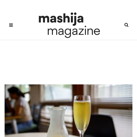
빌레트의부엌