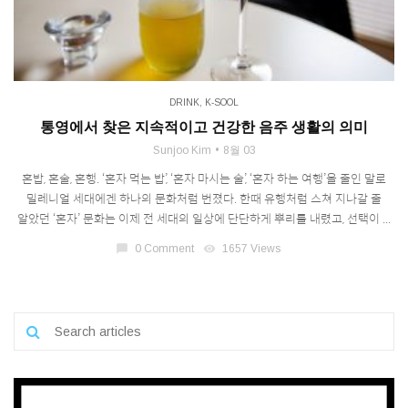
DRINK
,
K-SOOL
통영에서 찾은 지속적이고 건강한 음주 생활의 의미
Sunjoo Kim
8월 03
혼밥, 혼술, 혼행. ‘혼자 먹는 밥’, ‘혼자 마시는 술’, ‘혼자 하는 여행’을 줄인 말로
밀레니얼 세대에겐 하나의 문화처럼 번졌다. 한때 유행처럼 스쳐 지나갈 줄
알았던 ‘혼자’ 문화는 이제 전 세대의 일상에 단단하게 뿌리를 내렸고, 선택이 ...
chat_bubble
0 Comment
visibility
1657 Views