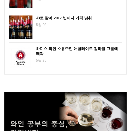
샤토 팔머 2017 빈티지 가격 낮춰
5월 02
하디스 와인 소유주인 애콜레이드 칼라일 그룹에
매각
5월 25