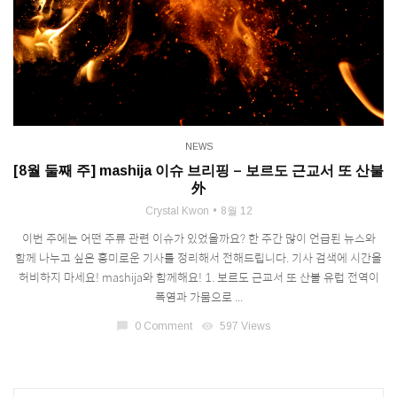
NEWS
[8월 둘째 주] mashija 이슈 브리핑 – 보르도 근교서 또 산불
外
Crystal Kwon
8월 12
이번 주에는 어떤 주류 관련 이슈가 있었을까요? 한 주간 많이 언급된 뉴스와
함께 나누고 싶은 흥미로운 기사를 정리해서 전해드립니다. 기사 검색에 시간을
허비하지 마세요! mashija와 함께해요! 1. 보르도 근교서 또 산불 유럽 전역이
폭염과 가뭄으로 ...
chat_bubble
0 Comment
visibility
597 Views