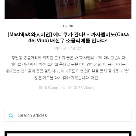
DRINK
[Mashija&와人비전] 에디쿠가 간다! – 까사델비노(Casa
del Vino) 배신우 소믈리에를 만나다!
에디쿠
7월 22
청담동 명품거리에 위치한 분위기 좋은 바 ‘까사델비노’에 다녀왔습니다!
테이블 섹션과 바 섹션, 그리고 룸으로 구분되어 있더군요. 이 공간에서는
재미있는 행사들이 종종 열립니다. 에디쿠도 이번 인터뷰를 통해 즐거운 기억이
많은 이곳을 다시 찾아 기뻤습니다. 어떤 ...
chat_bubble
0 Comment
visibility
3128 Views