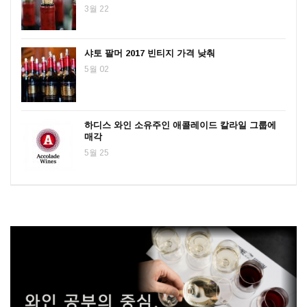
3월 22
샤토 팔머 2017 빈티지 가격 낮춰
5월 02
하디스 와인 소유주인 애콜레이드 칼라일 그룹에
매각
5월 25