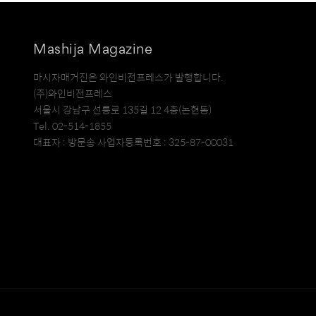
Mashija Magazine
마시자매거진은 와인비전프레스가 발행합니다.
(주)와인비전프레스
서울시 강남구 선릉로 135길 12 4층(논현동)
Tel. 02-514-1855
대표자 : 방문송 사업자등록번호 : 325-87-00031