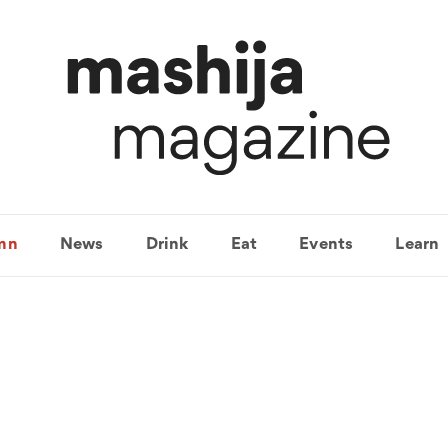
mn
News
Drink
Eat
Events
Learn
바와인공간