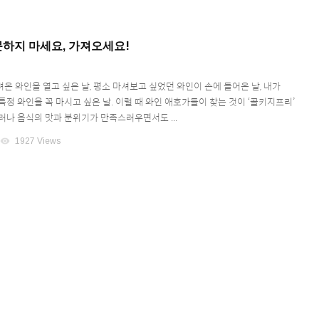
주문하지 마세요, 가져오세요!
온 와인을 열고 싶은 날, 평소 마셔보고 싶었던 와인이 손에 들어온 날, 내가
정 와인을 꼭 마시고 싶은 날. 이럴 때 와인 애호가들이 찾는 것이 ‘콜키지프리’
러나 음식의 맛과 분위기가 만족스러우면서도 ...
visibility
1927 Views