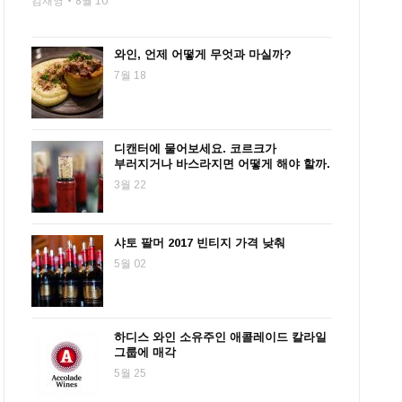
김재영
8월 10
와인, 언제 어떻게 무엇과 마실까?
7월 18
디캔터에 물어보세요. 코르크가
부러지거나 바스라지면 어떻게 해야 할까.
3월 22
샤토 팔머 2017 빈티지 가격 낮춰
5월 02
하디스 와인 소유주인 애콜레이드 칼라일
그룹에 매각
5월 25