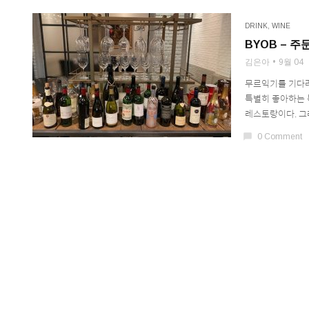
DRINK
,
WINE
BYOB – 
김은아
9월 04
무르익기를 기다려
특별히 좋아하는 특
레스토랑이다. 그
chat_bubble
0 Comment