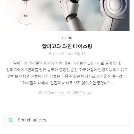
DRINK
알파고와 와인 테이스팅
Monica S Lee
3월 16
알파고와 이세돌의 세기의 바둑 대결. 이세돌의 1승 4패로 끝이 났다.
알파고에게 3연패를 당해 승부가 결정된 순간, 하루아침에 인공지능의 노예로
전락할 뻔했던 인류에게 이세돌은 다음과 같은 메시지로 위안을 안겨주었다.
“이세돌의 패배다. 인간의 패배로 보지 않았으면 좋겠다.” ...
chat_bubble
0 Comment
visibility
2964 Views