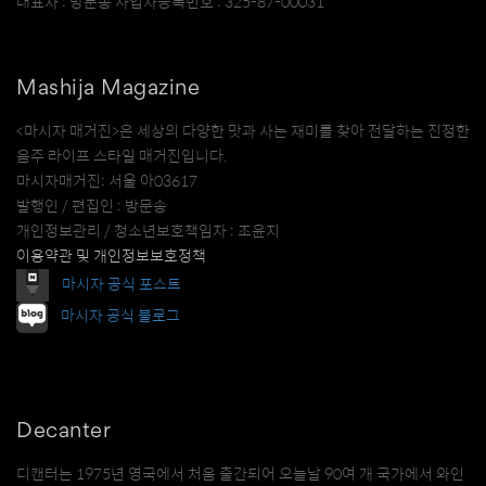
대표자 : 방문송 사업자등록번호 : 325-87-00031
Mashija Magazine
<마시자 매거진>은 세상의 다양한 맛과 사는 재미를 찾아 전달하는 진정한
음주 라이프 스타일 매거진입니다.
마시자매거진: 서울 아03617
발행인 / 편집인 : 방문송
개인정보관리 / 청소년보호책임자 : 조윤지
이용약관 및 개인정보보호정책
마시자 공식 포스트
마시자 공식 블로그
Decanter
디캔터는 1975년 영국에서 처음 출간되어 오늘날 90여 개 국가에서 와인