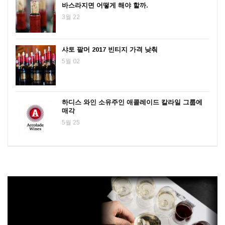
바스라지면 어떻게 해야 할까.
3월 22
샤토 팔머 2017 빈티지 가격 낮춰
5월 02
하디스 와인 소유주인 애콜레이드 칼라일 그룹에
매각
5월 25