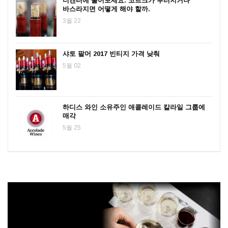
디캔터에 물어보세요. 코르크가 부러지거나
바스라지면 어떻게 해야 할까.
3월 22
샤토 팔머 2017 빈티지 가격 낮춰
5월 02
하디스 와인 소유주인 애콜레이드 칼라일 그룹에
매각
5월 25