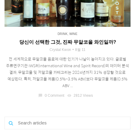
DRINK
,
WINE
당신이 선택한 그것, 진짜 무알코올 와인일까?
Crystal Kwon
8월 11
전 세계적으로 무알코올 음료에 대한 인기가 나날이 높아지고 있다. 글로벌
주류연구기관 IWSR(International Wine and Spirit Record)의 데이터 분석
결과, 무알코올 및 저알코올 카테고리는 2024년까지 31% 성장할 것으로
예상된다. 특히, 저알코올 제품(0.5%~3.5% ABV)보다 무알코올 제품(0.5%
ABV ...
chat_bubble
0 Comment
visibility
2812 Views