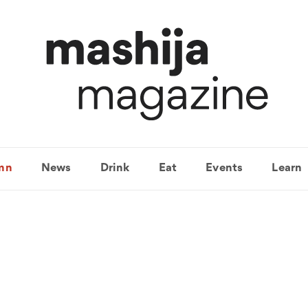
mn
News
Drink
Eat
Events
Learn
마시자GO