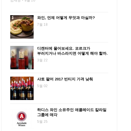
김재영
8월 10
와인, 언제 어떻게 무엇과 마실까?
7월 18
디캔터에 물어보세요. 코르크가
부러지거나 바스라지면 어떻게 해야 할까.
3월 22
샤토 팔머 2017 빈티지 가격 낮춰
5월 02
하디스 와인 소유주인 애콜레이드 칼라일
그룹에 매각
5월 25