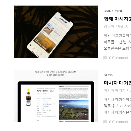
DRINK
,
WINE
함께 마시자고
김은아
8월 06
와인 애호가들의 와
하루를 보낸 날. 
오늘만큼은 모험 없
chat_bubble
0 Comment
NEWS
마시자 매거진
마시자 매거진
마시자 매거진의 
맥주, 위스키, 사
마시자 매거진은 앞
chat_bubble
0 Comment