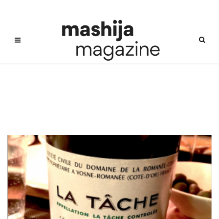
로마네꽁띠