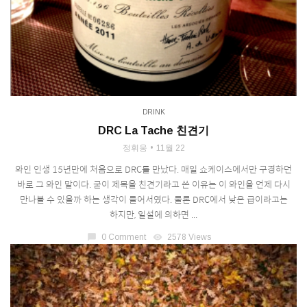
DRINK
DRC La Tache 친견기
정휘웅
11월 22
와인 인생 15년만에 처음으로 DRC를 만났다. 매일 쇼케이스에서만 구경하던
바로 그 와인 말이다. 굳이 제목을 친견기라고 쓴 이유는 이 와인을 언제 다시
만나볼 수 있을까 하는 생각이 들어서였다. 물론 DRC에서 낮은 급이라고는
하지만, 일설에 의하면 ...
chat_bubble
0 Comment
visibility
2578 Views