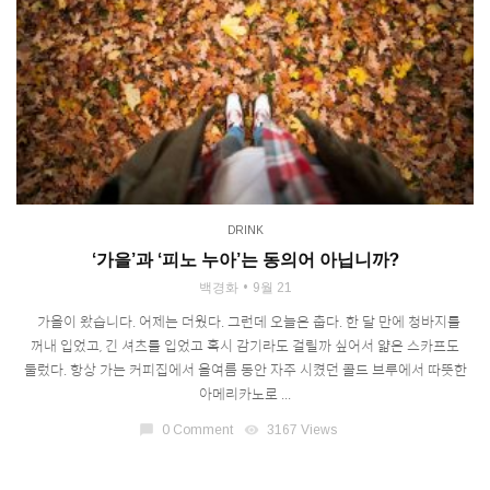
DRINK
‘가을’과 ‘피노 누아’는 동의어 아닙니까?
백경화
9월 21
가을이 왔습니다. 어제는 더웠다. 그런데 오늘은 춥다. 한 달 만에 청바지를
꺼내 입었고, 긴 셔츠를 입었고 혹시 감기라도 걸릴까 싶어서 얇은 스카프도
둘렀다. 항상 가는 커피집에서 올여름 동안 자주 시켰던 콜드 브루에서 따뜻한
아메리카노로 ...
chat_bubble
0 Comment
visibility
3167 Views