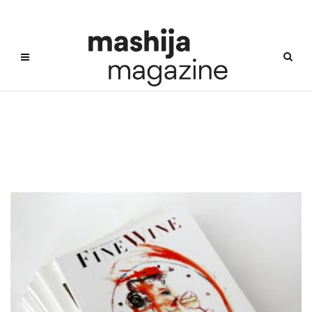
디캔터 시음회