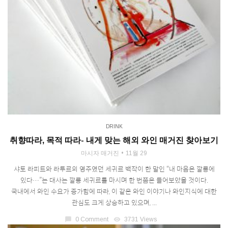
DRINK
취향따라, 목적 따라- 내게 맞는 해외 와인 매거진 찾아보기
마시자 매거진
11월 29
샤토 라피트와 라투르의 영주였던 세귀르 백작이 한 말인 “내 마음은 깔롱에
있다…”는 대사는 깔롱 세귀르를 마시며 한 번쯤은 들어보았을 것이다.
국내에서 와인 수요가 증가함에 따라, 이 같은 와인 이야기나 와인지식에 대한
관심도 크게 상승하고 있으며, ...
chat_bubble
0 Comment
visibility
3731 Views