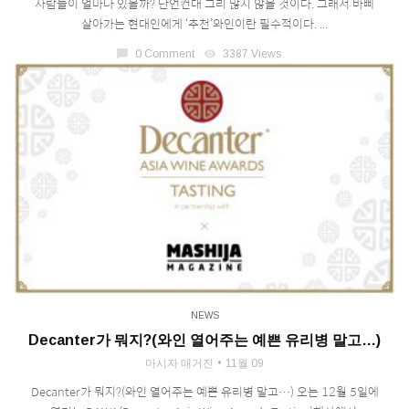
사람들이 얼마나 있을까? 단언컨대 그리 많지 않을 것이다. 그래서 바삐
살아가는 현대인에게 ‘추천’와인이란 필수적이다. ...
chat_bubble
0 Comment
visibility
3387 Views
NEWS
Decanter가 뭐지?(와인 열어주는 예쁜 유리병 말고…)
마시자 매거진
11월 09
Decanter가 뭐지?(와인 열어주는 예쁜 유리병 말고…) 오는 12월 5일에