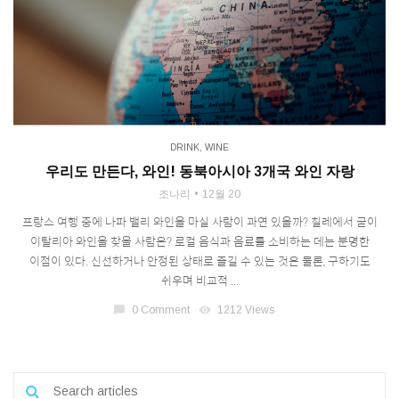
DRINK
,
WINE
우리도 만든다, 와인! 동북아시아 3개국 와인 자랑
조나리
12월 20
프랑스 여행 중에 나파 밸리 와인을 마실 사람이 과연 있을까? 칠레에서 굳이
이탈리아 와인을 찾을 사람은? 로컬 음식과 음료를 소비하는 데는 분명한
이점이 있다. 신선하거나 안정된 상태로 즐길 수 있는 것은 물론, 구하기도
쉬우며 비교적 ...
chat_bubble
0 Comment
visibility
1212 Views