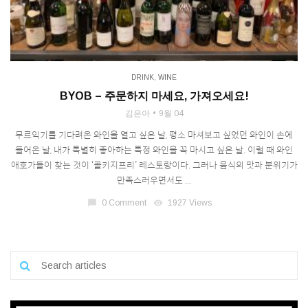
DRINK
,
WINE
BYOB – 주문하지 마세요, 가져오세요!
김은아
9월 04
무르익기를 기다려온 와인을 열고 싶은 날, 평소 마셔보고 싶었던 와인이 손에
들어온 날, 내가 특별히 좋아하는 특정 와인을 꼭 마시고 싶은 날. 이럴 때 와인
애호가들이 찾는 것이 ‘콜키지프리’ 레스토랑이다. 그러나 음식의 맛과 분위기가
만족스러우면서도 ...
chat_bubble
0 Comment
visibility
1927 Views