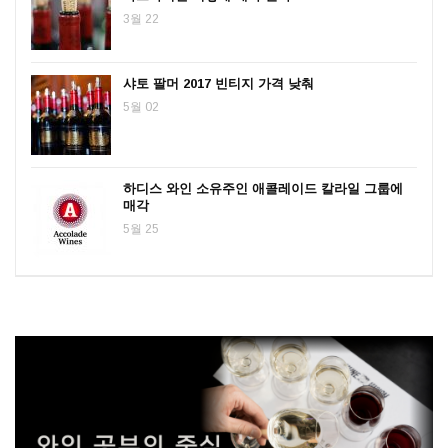
3월 22
샤토 팔머 2017 빈티지 가격 낮춰
5월 02
하디스 와인 소유주인 애콜레이드 칼라일 그룹에
매각
5월 25