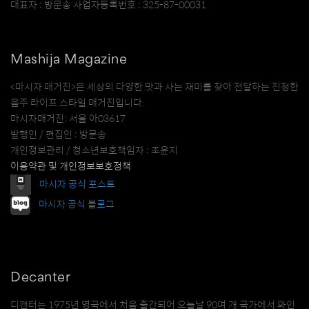
대표자 : 방문송 사업자등록번호 : 325-87-00031
Mashija Magazine
<마시자 매거진>은 세상의 다양한 맛과 사는 재미를 찾아 전달하는 진정한
음주 라이프 스타일 매거진입니다.
마시자매거진: 서울 아03617
발행인 / 편집인 : 방문송
개인정보관리 / 청소년보호책임자 : 조윤지
이용약관 및 개인정보보호정책
마시자 공식 포스트
마시자 공식 블로그
Decanter
디캔터는 1975년 영국에서 처음 출간되어 오늘날 90여 개 국가에서 와인