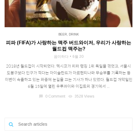
BEER
,
DRINK
피파 (FIFA)가 사랑하는 맥주 버드와이저, 우리가 사랑하는
월드컵 맥주는?
음미하다
6월 20
2018년 월드컵이 시작되었다. 멕시코가 피파 랭킹 1위 독일을 꺾었고, 서울시
도봉구보다 인구가 적다는 아이슬란드가 아르헨티나와 무승부를 기록하는 등
이변이 속출하고 있는 와중에 눈길을 끄는 기사가 하나 있었다. 월드컵 개막일인
6월 15일에 열린 우루과이와 이집트의 경기에서 ...
chat_bubble
0 Comment
visibility
3528 Views