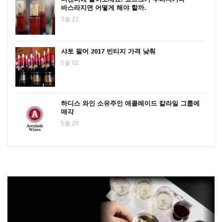
바스라지면 어떻게 해야 할까.
3월 22
샤토 팔머 2017 빈티지 가격 낮춰
5월 02
하디스 와인 소유주인 애콜레이드 칼라일 그룹에
매각
5월 25