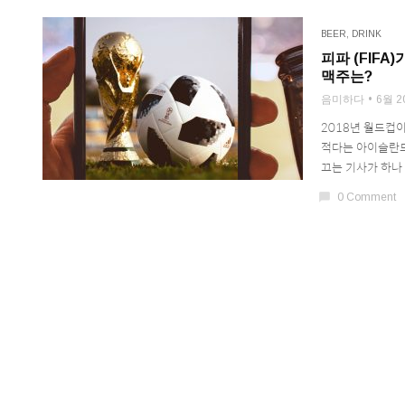
BEER
,
DRINK
피파 (FIF
맥주는?
음미하다
6월 2
2018년 월드컵
적다는 아이슬란드
끄는 기사가 하나 
chat_bubble
0 Comment