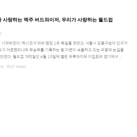
A)가 사랑하는 맥주 버드와이저, 우리가 사랑하는 월드컵
0
이 시작되었다. 멕시코가 피파 랭킹 1위 독일을 꺾었고, 서울시 도봉구보다 인구가
가 아르헨티나와 무승부를 기록하는 등 이변이 속출하고 있는 와중에 눈길을
있었다. 월드컵 개막일인 6월 15일에 열린 우루과이와 이집트의 경기에서 ...
visibility
3527 Views