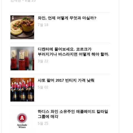
김재영
8월 10
와인, 언제 어떻게 무엇과 마실까?
7월 18
디캔터에 물어보세요. 코르크가
부러지거나 바스라지면 어떻게 해야 할까.
3월 22
샤토 팔머 2017 빈티지 가격 낮춰
5월 02
하디스 와인 소유주인 애콜레이드 칼라일
그룹에 매각
5월 25