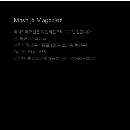
Mashija Magazine
마시자매거진은 와인비전프레스가 발행합니다.
(주)와인비전프레스
서울시 강남구 선릉로 135길 12 4층(논현동)
Tel. 02-514-1855
대표자 : 방문송 사업자등록번호 : 325-87-00031