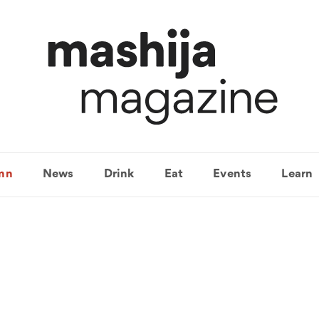
mn
News
Drink
Eat
Events
Learn
국가별맥주