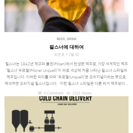
BEER
,
DRINK
필스너에 대하여
최준호
7월 01
필스너는 1842년 체코의 플젠(Pilsen)에서 탄생한 맥주로, 가장 세계적인 맥주
‘필스너 우르켈(Pilsner Urquell)’이 바로 세상에 처음 나타난 필스너 스타일의
맥주입니다. 이러한 의미를 따와 ‘우르켈(Urquell)’은 오리지널이라는 뜻으로,
해석하면 오리지널 필스너입니다. 이런 필스너 스타일은 다른 라거 맥주보다 ...
chat_bubble
0 Comment
visibility
2321 Views