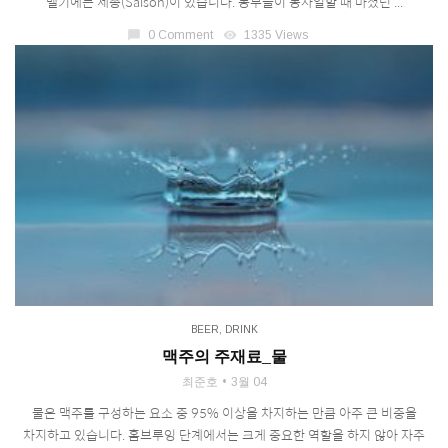
벨기에는 세종(Saison)이 있습니다. 농부들이 농사일할 때 마셨던 ...
chat_bubble
0 Comment
visibility
1335 Views
BEER
,
DRINK
맥주의 주재료_물
최준호
3월 04
물은 맥주를 구성하는 요소 중 95% 이상을 차지하는 만큼 아주 큰 비중을
차지하고 있습니다. 홈브루잉 단계에서는 크게 중요한 역할을 하지 않아 자주