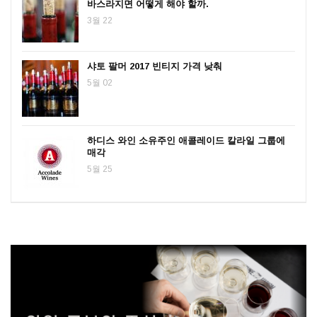
바스라지면 어떻게 해야 할까.
3월 22
샤토 팔머 2017 빈티지 가격 낮춰
5월 02
하디스 와인 소유주인 애콜레이드 칼라일 그룹에
매각
5월 25