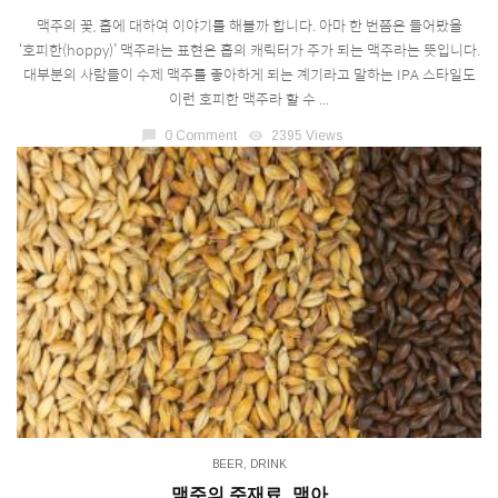
맥주의 꽃, 홉에 대하여 이야기를 해볼까 합니다. 아마 한 번쯤은 들어봤을
‘호피한(hoppy)’ 맥주라는 표현은 홉의 캐릭터가 주가 되는 맥주라는 뜻입니다.
대부분의 사람들이 수제 맥주를 좋아하게 되는 계기라고 말하는 IPA 스타일도
이런 호피한 맥주라 할 수 ...
chat_bubble
0 Comment
visibility
2395 Views
BEER
,
DRINK
맥주의 주재료_맥아