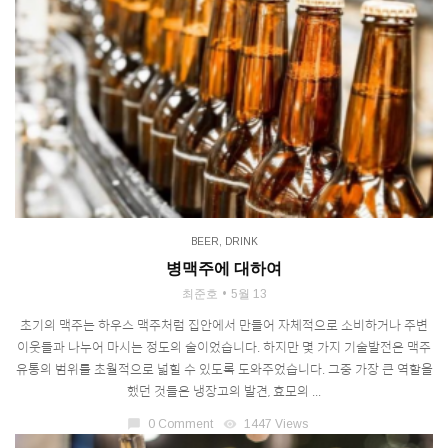
BEER
,
DRINK
병맥주에 대하여
최준호
5월 13
초기의 맥주는 하우스 맥주처럼 집안에서 만들어 자체적으로 소비하거나 주변
이웃들과 나누어 마시는 정도의 술이었습니다. 하지만 몇 가지 기술발전은 맥주
유통의 범위를 초월적으로 넓힐 수 있도록 도와주었습니다. 그중 가장 큰 역할을
했던 것들은 냉장고의 발견, 효모의 ...
chat_bubble
0 Comment
visibility
1447 Views