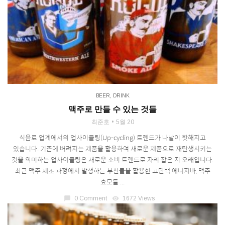
BEER
,
DRINK
맥주로 만들 수 있는 것들
최준호
5월 20
식음료 업계에서의 업사이클링(Up-cycling) 트렌드가 나날이 핫해지고
있습니다. 기존에 버려지는 제품을 활용하여 새로운 제품으로 재탄생시키는
것을 의미하는 업사이클링은 새로운 소비 트렌드로 자리 잡은 지 오래입니다.
최근 맥주 제조 과정에서 발생하는 부산물을 활용한 고단백 에너지바, 맥주
효모를 ...
chat_bubble
0 Comment
visibility
1672 Views