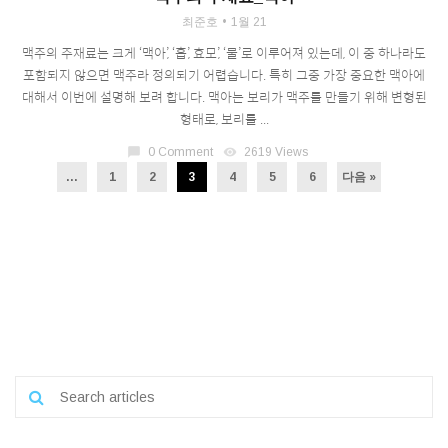
최준호
1월 21
맥주의 주재료는 크게 ‘맥아’, ‘홉’, 효모’, ‘물’로 이루어져 있는데, 이 중 하나라도
포함되지 않으면 맥주라 정의되기 어렵습니다. 특히 그중 가장 중요한 맥아에
대해서 이번에 설명해 보려 합니다. 맥아는 보리가 맥주를 만들기 위해 변형된
형태로, 보리를 ...
chat_bubble
0 Comment
visibility
2619 Views
...
1
2
3
4
5
6
다음 »