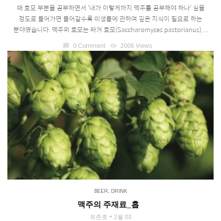
때 효모 부분을 공부하면서 ‘내가 이렇게까지 맥주를 공부해야 하나’ 싶을
정도로 들어가면 들어갈수록 미생물에 관하여 깊은 지식이 필요로 하는
분야였습니다. 맥주의 효모는 라거 효모(Saccharomyces pastorianus), ...
chat_bubble
0 Comment
visibility
2006 Views
BEER
,
DRINK
맥주의 주재료_홉
최준호
2월 03