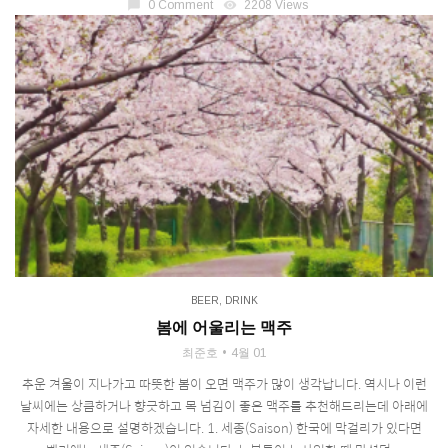
chat_bubble
0 Comment
visibility
2208 Views
BEER
,
DRINK
봄에 어울리는 맥주
최준호
4월 01
추운 겨울이 지나가고 따뜻한 봄이 오면 맥주가 많이 생각납니다. 역시나 이런
날씨에는 상큼하거나 향긋하고 목 넘김이 좋은 맥주를 추천해드리는데 아래에
자세한 내용으로 설명하겠습니다. 1. 세종(Saison) 한국에 막걸리가 있다면