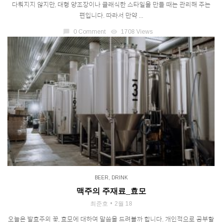
다뤄지지 않지만, 대형 양조장이나 클래식한 스타일을 만들 때는 관리해 주는
편입니다. 따라서 만약 ...
chat_bubble
0 Comment
visibility
1708 Views
BEER
,
DRINK
맥주의 주재료_효모
최준호
2월 18
오늘은 발효주의 꽃, 효모에 대하여 말씀을 드려볼까 합니다. 개인적으로 공부할