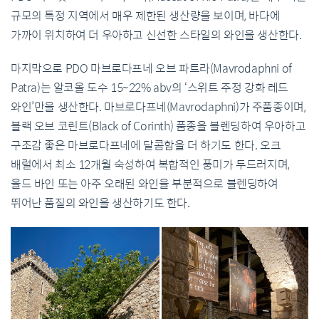
규모의 특정 지역에서 매우 제한된 생산량을 보이며, 바다에
가까이 위치하여 더 우아하고 신선한 스타일의 와인을 생산한다.
마지막으로 PDO 마브로다프네 오브 파트라(Mavrodaphni of
Patra)는 알코올 도수 15~22% abv의 ‘스위트 주정 강화 레드
와인’만을 생산한다. 마브로다프네(Mavrodaphni)가 주품종이며,
블랙 오브 코린트(Black of Corinth) 품종을 블렌딩하여 우아하고
구조감 좋은 마브로다프네에 달콤함을 더 하기도 한다. 오크
배럴에서 최소 12개월 숙성하여 복합적인 풍미가 두드러지며,
올드 바인 또는 아주 오래된 와인을 부분적으로 블렌딩하여
뛰어난 품질의 와인을 생산하기도 한다.