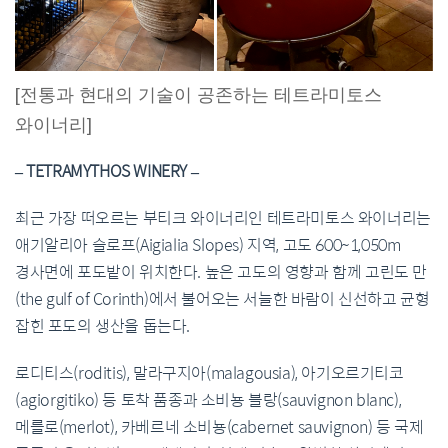
[전통과 현대의 기술이 공존하는 테트라미토스
와이너리]
– TETRAMYTHOS WINERY –
최근 가장 떠오르는 부티크 와이너리인 테트라미토스 와이너리는
애기알리아 슬로프(Aigialia Slopes) 지역, 고도 600~1,050m
경사면에 포도밭이 위치한다. 높은 고도의 영향과 함께 고린도 만
(the gulf of Corinth)에서 불어오는 서늘한 바람이 신선하고 균형
잡힌 포도의 생산을 돕는다.
로디티스(roditis), 말라구지아(malagousia), 아기오르기티코
(agiorgitiko) 등 토착 품종과 소비뇽 블랑(sauvignon blanc),
메를로(merlot), 카베르네 소비뇽(cabernet sauvignon) 등 국제