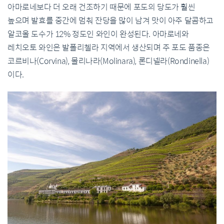
아마로네보다 더 오래 건조하기 때문에 포도의 당도가 훨씬
높으며 발효를 중간에 멈춰 잔당을 많이 남겨 맛이 아주 달콤하고
알코올 도수가 12% 정도인 와인이 완성된다. 아마로네와
레치오토 와인은 발폴리첼라 지역에서 생산되며 주 포도 품종은
코르비나(Corvina), 몰리나라(Molinara), 론디넬라(Rondinella)
이다.