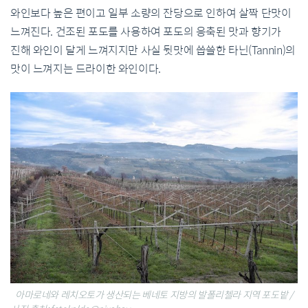
와인보다 높은 편이고 일부 소량의 잔당으로 인하여 살짝 단맛이
느껴진다. 건조된 포도를 사용하여 포도의 응축된 맛과 향기가
진해 와인이 달게 느껴지지만 사실 뒷맛에 씁쓸한 타닌(Tannin)의
맛이 느껴지는 드라이한 와인이다.
아마로네와 레치오토가 생산되는 베네토 지방의 발폴리첼라 지역 포도밭 /