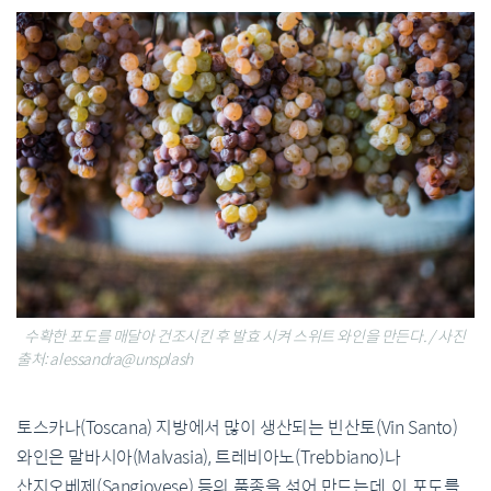
수확한 포도를 매달아 건조시킨 후 발효 시켜 스위트 와인을 만든다. / 사진
출처: alessandra@unsplash
토스카나(Toscana) 지방에서 많이 생산되는 빈산토(Vin Santo)
와인은 말바시아(Malvasia), 트레비아노(Trebbiano)나
산지오베제(Sangiovese) 등의 품종을 섞어 만드는데, 이 포도를