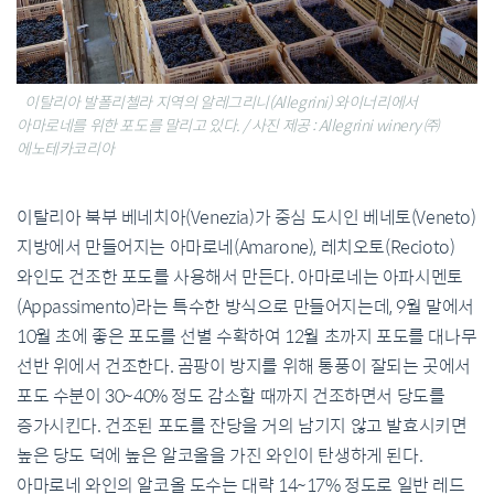
이탈리아 발폴리첼라 지역의 알레그리니(Allegrini) 와이너리에서
아마로네를 위한 포도를 말리고 있다. / 사진 제공 : Allegrini winery ㈜
에노테카코리아
이탈리아 북부 베네치아(Venezia)가 중심 도시인 베네토(Veneto)
지방에서 만들어지는 아마로네(Amarone), 레치오토(Recioto)
와인도 건조한 포도를 사용해서 만든다. 아마로네는 아파시멘토
(Appassimento)라는 특수한 방식으로 만들어지는데, 9월 말에서
10월 초에 좋은 포도를 선별 수확하여 12월 초까지 포도를 대나무
선반 위에서 건조한다. 곰팡이 방지를 위해 통풍이 잘되는 곳에서
포도 수분이 30~40% 정도 감소할 때까지 건조하면서 당도를
증가시킨다. 건조된 포도를 잔당을 거의 남기지 않고 발효시키면
높은 당도 덕에 높은 알코올을 가진 와인이 탄생하게 된다.
아마로네 와인의 알코올 도수는 대략 14~17% 정도로 일반 레드